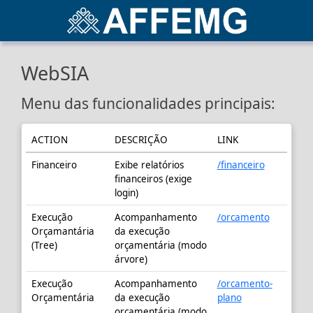
WebSIA
Menu das funcionalidades principais:
ACTION
DESCRIÇÃO
LINK
Financeiro
Exibe relatórios
/financeiro
financeiros (exige
login)
Execução
Acompanhamento
/orcamento
Orçamantária
da execução
(Tree)
orçamentária (modo
árvore)
Execução
Acompanhamento
/orcamento-
Orçamentária
da execução
plano
orçamentária (modo