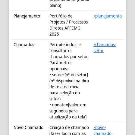
plano)
Planejamento
Portifólio de
/planejamento
Projetos / Processos
Diretos AFFEMG
2025
Chamados
Permite incluir e
/chamados-
consultar os
setor
chamados por setor.
Parâmetros
opcionais:
• setor=[nº do setor]
(nº disponível na dica
de tela da caixa
para seleção do
setor)
• update=[valor em
segundos para
atualização da tela]
Novo Chamado
Criação de chamado
/novo-
(fazer login com as
chamado